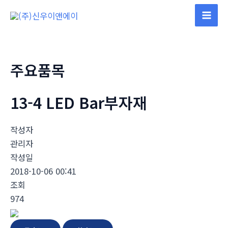
콘
텐
Mai
츠
Men
로
건
주요품목
너
뛰
13-4 LED Bar부자재
기
작성자
관리자
작성일
2018-10-06 00:41
조회
974