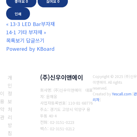
좋아요
0
싫어요
0
인쇄
«
13-3 LED Bar부자재
14-1 기타 부자재
»
목록보기
답글쓰기
Powered by KBoard
(주)신우이앤에이
개
Copyright © 2025 (주)신우
이앤에이. All rights
인
reserved.
회사명: (주)신우이앤에이 대표
이
정
Created by
Yescall.com
[
관
자: 윤재웅
리자
]
용
보
사업자등록번호: 110-81-68776
약
처
주소: 경기도 고양시 덕양구 용
두동 40-4
관
리
전화: 02-3151-0223
방
팩스: 02-3151-0212
침