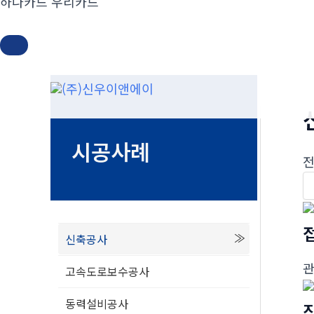
하나카드 우리카드
콘
텐
츠
로
시공사례
건
전
너
뛰
기
신축공사
고속도로보수공사
동력설비공사