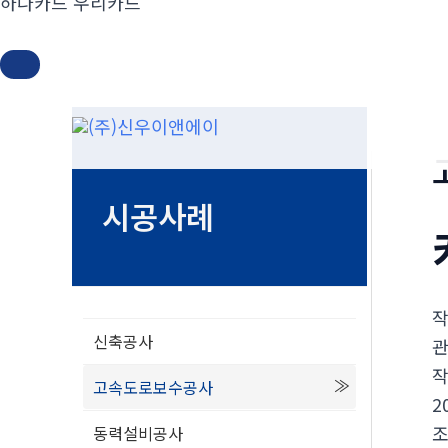
하나카드 우리카드
콘
텐
츠
로
시공사례
건
너
뛰
기
신축공사
고속도로보수공사
2
동력설비공사