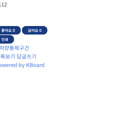
112
좋아요
0
싫어요
0
인쇄
차량통제구간
목록보기
답글쓰기
owered by KBoard