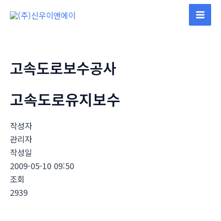
콘
텐
Mai
츠
Men
로
건
고속도로보수공사
너
뛰
고속도로유지보수
기
작성자
관리자
작성일
2009-05-10 09:50
조회
2939