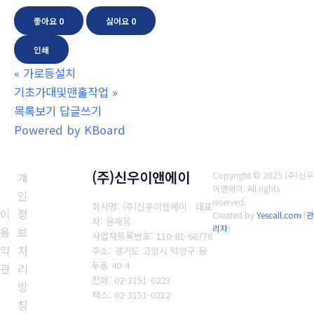
좋아요
0
싫어요
0
인쇄
«
가로등설치
기초가대및맨홀작업
»
목록보기
답글쓰기
Powered by KBoard
(주)신우이앤에이
개
Copyright © 2025 (주)신우
이앤에이. All rights
인
reserved.
회사명: (주)신우이앤에이 대표
이
정
Created by
Yescall.com
[
관
자: 윤재웅
리자
]
용
보
사업자등록번호: 110-81-68776
약
처
주소: 경기도 고양시 덕양구 용
두동 40-4
관
리
전화: 02-3151-0223
방
팩스: 02-3151-0212
침