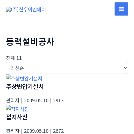
콘
텐
Mai
츠
Men
로
건
동력설비공사
너
뛰
전체 11
기
주상변압기설치
관리자
| 2009.05.10
| 2913
접지사진
관리자
| 2009.05.10
| 2672